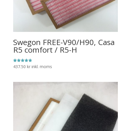
Swegon FREE-V90/H90, Casa
R5 comfort / R5-H
437.50
kr
inkl. moms
Betygsatt
5.00
av 5