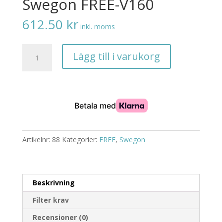
Swegon FREE-V160
612.50
kr
inkl. moms
Swegon
Lägg till i varukorg
FREE-
V160
mängd
Artikelnr:
88
Kategorier:
FREE
,
Swegon
Beskrivning
Filter krav
Recensioner (0)