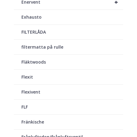
+
Enervent
Exhausto
FILTERLÅDA
filtermatta på rulle
Fläktwoods
Flexit
Flexivent
FLF
Fränkische
Frånluftsdon/frånluftsventil